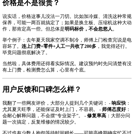
价格是不是很贵？
说实话，价格这事儿没法一刀切。比如加冷媒、清洗这种常规
保养，可能一两百就搞定了；如果是换主板、压缩机这种大动
作，那肯定高一些。但总体是
明码标价，不会忽悠人
。
举个例子：去年夏天我家空调不制冷，师傅上门检查完说是电
容坏了。
连上门费+零件+人工一共收了200多
，我觉得还行。
毕竟问题彻底解决了。
当然啦，具体费用还得看实际情况。建议预约时先问清楚有没
有上门费，检测费怎么算，心里有个底。
用户反馈和口碑怎么样？
我翻了一些网友评价，大部分人提到几个关键词： -
响应快
：
尤其夏天旺季，还能保证及时上门，不容易。 -
师傅态度好
：
会耐心解释问题，不会摆“专业架子”。 -
修复率高
：大部分问
题一次搞定，反复维修的情况较少。
不过也有少数人抱怨等待时间稍长——可能高峰期确实忙不过