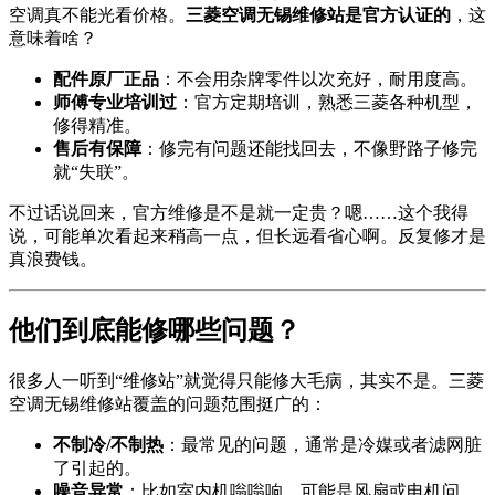
空调真不能光看价格。
三菱空调无锡维修站是官方认证的
，这
意味着啥？
配件原厂正品
：不会用杂牌零件以次充好，耐用度高。
师傅专业培训过
：官方定期培训，熟悉三菱各种机型，
修得精准。
售后有保障
：修完有问题还能找回去，不像野路子修完
就“失联”。
不过话说回来，官方维修是不是就一定贵？嗯……这个我得
说，可能单次看起来稍高一点，但长远看省心啊。反复修才是
真浪费钱。
他们到底能修哪些问题？
很多人一听到“维修站”就觉得只能修大毛病，其实不是。三菱
空调无锡维修站覆盖的问题范围挺广的：
不制冷/不制热
：最常见的问题，通常是冷媒或者滤网脏
了引起的。
噪音异常
：比如室内机嗡嗡响，可能是风扇或电机问